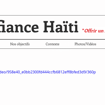
iance Haïti
"
Offrir un
Nos objectifs
Contexte
Photos/Vidéos
/video/958e40_e0bb2300fd444ccfb6812eff8bfed3d9/360p