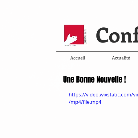
Conf
Accueil
Actualité
Une Bonne Nouvelle !
https://video.wixstatic.com
/mp4/file.mp4