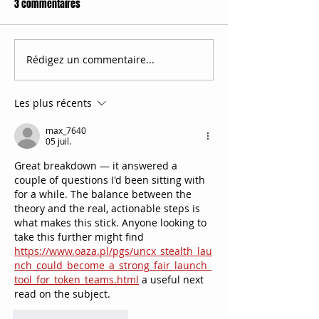
3 commentaires
Rédigez un commentaire...
Les plus récents
max_7640
05 juil.
Great breakdown — it answered a 
couple of questions I'd been sitting with 
for a while. The balance between the 
theory and the real, actionable steps is 
what makes this stick. Anyone looking to 
take this further might find 
https://www.oaza.pl/pgs/uncx_stealth_lau
nch_could_become_a_strong_fair_launch_
tool_for_token_teams.html
 a useful next 
read on the subject.
J'aime
Répondre