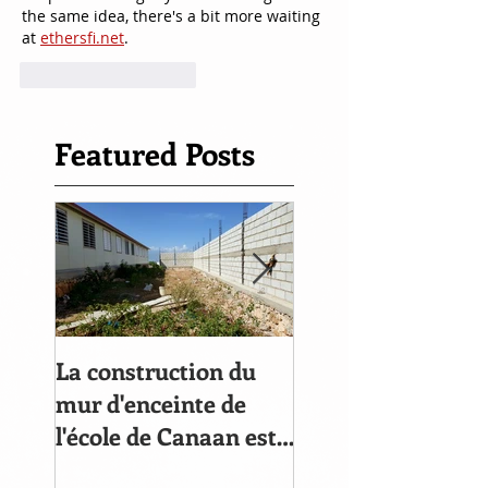
the same idea, there's a bit more waiting 
at 
ethersfi.net
.
J'aime
Répondre
Featured Posts
La construction du
Le compte à rebou
mur d'enceinte de
commencé
l'école de Canaan est
bien avancée!