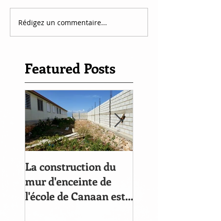
Rédigez un commentaire...
Featured Posts
La construction du
Le compte à rebou
mur d'enceinte de
commencé
l'école de Canaan est
bien avancée!