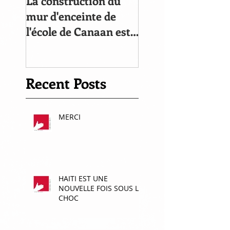
La construction du
Le compte à rebou
mur d'enceinte de
commencé
l'école de Canaan est
bien avancée!
Recent Posts
MERCI
HAITI EST UNE
NOUVELLE FOIS SOUS LE
CHOC